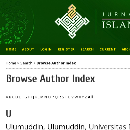
HOME
ABOUT
LOGIN
REGISTER
SEARCH
CURRENT
ARC
Home
>
Search
>
Browse Author Index
Browse Author Index
A
B
C
D
E
F
G
H
I
J
K
L
M
N
O
P
Q
R
S
T
U
V
W
X
Y
Z
All
U
Ulumuddin, Ulumuddin
, Universitas 