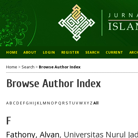
HOME
ABOUT
LOGIN
REGISTER
SEARCH
CURRENT
ARC
Home
>
Search
>
Browse Author Index
Browse Author Index
A
B
C
D
E
F
G
H
I
J
K
L
M
N
O
P
Q
R
S
T
U
V
W
X
Y
Z
All
F
Fathony, Alvan
, Universitas Nurul Ja