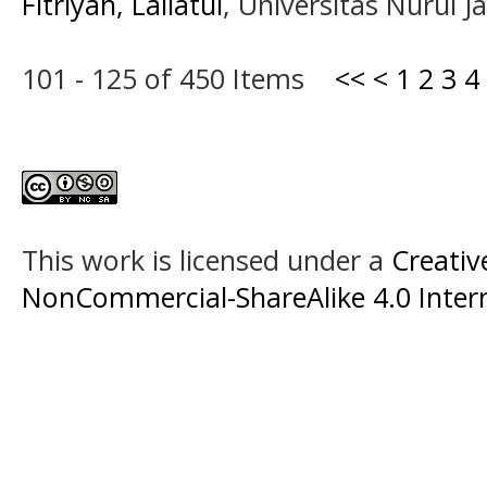
Fitriyah, Lailatul
, Universitas Nurul J
101 - 125 of 450 Items
<<
<
1
2
3
4
This work is licensed under a
Creati
NonCommercial-ShareAlike 4.0 Intern