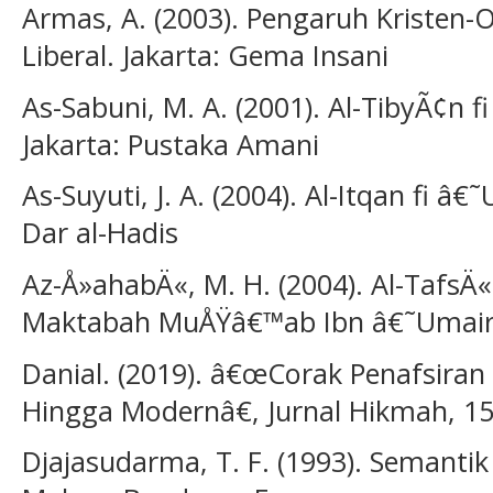
Armas, A. (2003). Pengaruh Kristen-O
Liberal. Jakarta: Gema Insani
As-Sabuni, M. A. (2001). Al-TibyÃ¢n 
Jakarta: Pustaka Amani
As-Suyuti, J. A. (2004). Al-Itqan fi 
Dar al-Hadis
Az-Å»ahabÄ«, M. H. (2004). Al-TafsÄ«
Maktabah MuÅŸâ€™ab Ibn â€˜Umair 
Danial. (2019). â€œCorak Penafsiran
Hingga Modernâ€, Jurnal Hikmah, 15
Djajasudarma, T. F. (1993). Semantik