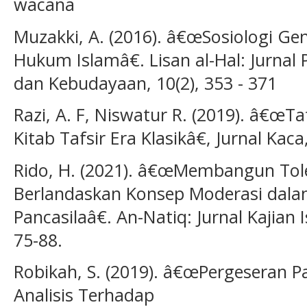
wacana
Muzakki, A. (2016). â€œSosiologi Gen
Hukum Islamâ€. Lisan al-Hal: Jurna
dan Kebudayaan, 10(2), 353 - 371
Razi, A. F, Niswatur R. (2019). â€œTa
Kitab Tafsir Era Klasikâ€, Jurnal Kaca
Rido, H. (2021). â€œMembangun Tol
Berlandaskan Konsep Moderasi dal
Pancasilaâ€. An-Natiq: Jurnal Kajian I
75-88.
Robikah, S. (2019). â€œPergeseran P
Analisis Terhadap