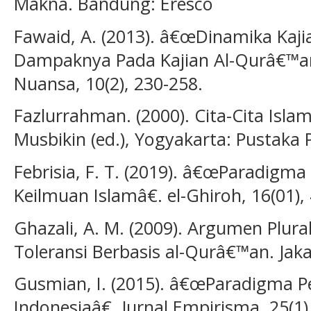
Makna. Bandung: Eresco
Fawaid, A. (2013). â€œDinamika Kaj
Dampaknya Pada Kajian Al-Qurâ€™an
Nuansa, 10(2), 230-258.
Fazlurrahman. (2000). Cita-Cita Isl
Musbikin (ed.), Yogyakarta: Pustaka P
Febrisia, F. T. (2019). â€œParadigm
Keilmuan Islamâ€. el-Ghiroh, 16(01), 
Ghazali, A. M. (2009). Argumen Pl
Toleransi Berbasis al-Qurâ€™an. Jaka
Gusmian, I. (2015). â€œParadigma Pe
Indonesiaâ€. Jurnal Empirisma, 25(1)