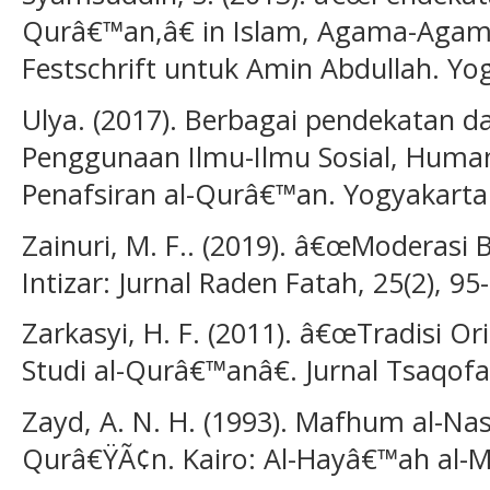
Qurâ€™an,â€ in Islam, Agama-Agama
Festschrift untuk Amin Abdullah. Yo
Ulya. (2017). Berbagai pendekatan 
Penggunaan Ilmu-Ilmu Sosial, Huma
Penafsiran al-Qurâ€™an. Yogyakarta
Zainuri, M. F.. (2019). â€œModerasi
Intizar: Jurnal Raden Fatah, 25(2), 95
Zarkasyi, H. F. (2011). â€œTradisi 
Studi al-Qurâ€™anâ€. Jurnal Tsaqofah
Zayd, A. N. H. (1993). Mafhum al-Na
Qurâ€ŸÃ¢n. Kairo: Al-Hayâ€™ah al-Mi