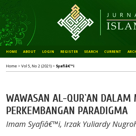
HOME
ABOUT
LOGIN
REGISTER
SEARCH
CURRENT
ARC
Home
>
Vol 5, No 2 (2021)
>
Syafiâ€™i
WAWASAN AL-QUR`AN DALAM 
PERKEMBANGAN PARADIGMA
Imam Syafiâ€™i, Irzak Yuliardy Nugro