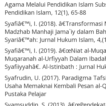
Agama Melalui Pendidikan Islam Subs
Pendidikan Islam, 12(1), 65-88
Syafiâ€™i, I. (2018). â€Transformas
Madzhab Manhaji Jama`iy dalam Baht
Syariâ€™ah: Jurnal Hukum Islam, 4,(1
Syafiâ€™i, I. (2019). â€œNiat al-Muq
Muqaranah al-Urfiyyah Dalam Ibadah
Syafiiyyahâ€. Al-Istinbath : Jurnal H
Syafrudin, U. (2017). Paradigma Tafs
Usaha Memaknai Kembali Pesan al-Q
Pustaka Pelajar
Syamsuddin, S. (2013). â€œPendekata