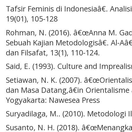
Tafsir Feminis di Indonesiaâ€. Analisi
19(01), 105-128
Rohman, N. (2016). â€œAnna M. Gad
Sebuah Kajian Metodologisâ€. Al-Aâ€
dan Filsafat, 13(1), 110-124.
Said, E. (1993). Culture and Impreal
Setiawan, N. K. (2007). â€œOrientali
dan Masa Datang,â€in Orientalisme
Yogyakarta: Nawesea Press
Suryadilaga, M.. (2010). Metodologi 
Susanto, N. H. (2018). â€œMenangk