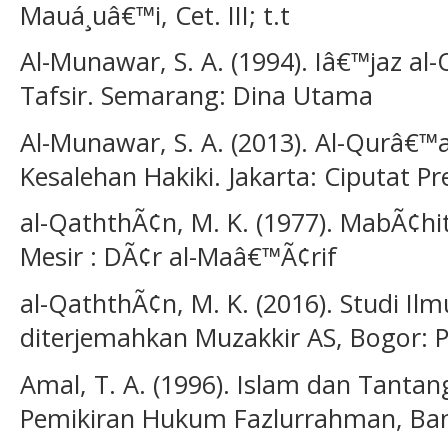
Mauá¸uâ€™i, Cet. III; t.t
Al-Munawar, S. A. (1994). Iâ€™jaz a
Tafsir. Semarang: Dina Utama
Al-Munawar, S. A. (2013). Al-Qurâ€
Kesalehan Hakiki. Jakarta: Ciputat Pr
al-QaththÃ¢n, M. K. (1977). MabÃ¢hi
Mesir : DÃ¢r al-Maâ€™Ã¢rif
al-QaththÃ¢n, M. K. (2016). Studi I
diterjemahkan Muzakkir AS, Bogor: P
Amal, T. A. (1996). Islam dan Tantan
Pemikiran Hukum Fazlurrahman, Ba