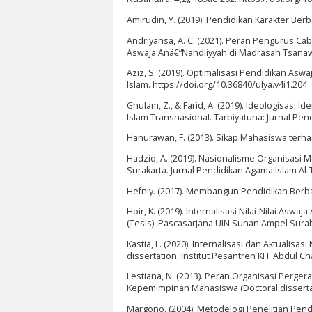
Amirudin, Y. (2019). Pendidikan Karakter Berbas
Andriyansa, A. C. (2021). Peran Pengurus C
Aswaja Anâ€“Nahdliyyah di Madrasah Tsanawi
Aziz, S. (2019). Optimalisasi Pendidikan Aswa
Islam. https://doi.org/10.36840/ulya.v4i1.204
Ghulam, Z., & Farid, A. (2019). Ideologisasi
Islam Transnasional. Tarbiyatuna: Jurnal Pend
Hanurawan, F. (2013). Sikap Mahasiswa terhad
Hadziq, A. (2019). Nasionalisme Organisasi M
Surakarta. Jurnal Pendidikan Agama Islam Al-T
Hefniy. (2017). Membangun Pendidikan Berbasi
Hoir, K. (2019). Internalisasi Nilai-Nilai A
(Tesis). Pascasarjana UIN Sunan Ampel Sura
Kastia, L. (2020). Internalisasi dan Aktualis
dissertation, Institut Pesantren KH. Abdul Cha
Lestiana, N. (2013). Peran Organisasi Perg
Kepemimpinan Mahasiswa (Doctoral dissertat
Margono. (2004). Metodelogi Penelitian Pendid