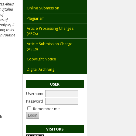
kes Ahlus
Online Submission
mujtahid
 of
Plagiarism
es of
alysis, it
Article Processing Charges
ng to its
(APCs)
in routine
Article Submission Charge
(ASCs)
Copyright Notice
Digital Archiving
USER
Username
Password
Remember me
di
VISITORS