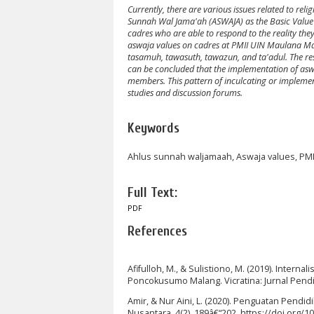
Currently, there are various issues related to re
Sunnah Wal Jama'ah (ASWAJA) as the Basic Value 
cadres who are able to respond to the reality they 
aswaja values on cadres at PMII UIN Maulana Malik
tasamuh, tawasuth, tawazun, and ta'adul. The rese
can be concluded that the implementation of asw
members. This pattern of inculcating or implementi
studies and discussion forums.
Keywords
Ahlus sunnah waljamaah, Aswaja values, PMI
Full Text:
PDF
References
Afifulloh, M., & Sulistiono, M. (2019). Intern
Poncokusumo Malang. Vicratina: Jurnal Pendidi
Amir, & Nur Aini, L. (2020). Penguatan Pend
Nusantara, 4(2), 189â€“202. https://doi.org/10