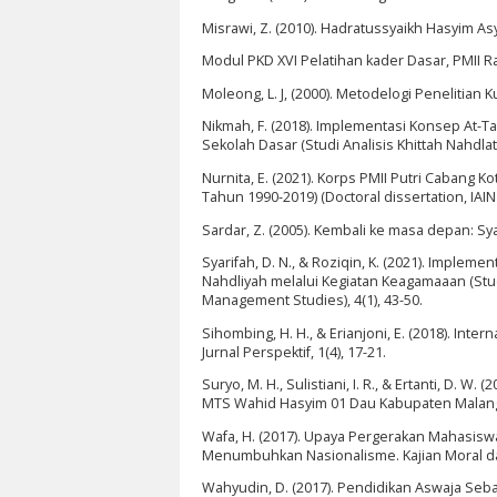
Misrawi, Z. (2010). Hadratussyaikh Hasyim 
Modul PKD XVI Pelatihan kader Dasar, PMI
Moleong, L. J, (2000). Metodelogi Penelitian 
Nikmah, F. (2018). Implementasi Konsep At
Sekolah Dasar (Studi Analisis Khittah Nahdlatu
Nurnita, E. (2021). Korps PMII Putri Caban
Tahun 1990-2019) (Doctoral dissertation, IAIN
Sardar, Z. (2005). Kembali ke masa depan: S
Syarifah, D. N., & Roziqin, K. (2021). Imple
Nahdliyah melalui Kegiatan Keagamaaan (Stud
Management Studies), 4(1), 43-50.
Sihombing, H. H., & Erianjoni, E. (2018). Int
Jurnal Perspektif, 1(4), 17-21.
Suryo, M. H., Sulistiani, I. R., & Ertanti, D. 
MTS Wahid Hasyim 01 Dau Kabupaten Malang. Vi
Wafa, H. (2017). Upaya Pergerakan Mahasiswa
Menumbuhkan Nasionalisme. Kajian Moral da
Wahyudin, D. (2017). Pendidikan Aswaja Seba