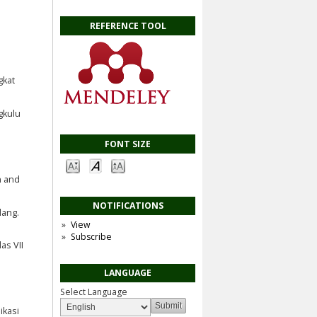
REFERENCE TOOL
gkat
gkulu
FONT SIZE
n and
NOTIFICATIONS
dang.
View
Subscribe
as VII
LANGUAGE
Select Language
ikasi