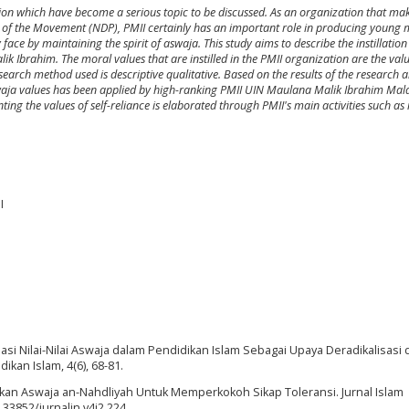
ligion which have become a serious topic to be discussed. As an organization that ma
of the Movement (NDP), PMII certainly has an important role in producing young 
face by maintaining the spirit of aswaja. This study aims to describe the instillation
 Ibrahim. The moral values that are instilled in the PMII organization are the valu
arch method used is descriptive qualitative. Based on the results of the research an
aja values has been applied by high-ranking PMII UIN Maulana Malik Ibrahim Mala
ng the values of self-reliance is elaborated through PMII's main activities such as 
I
alisasi Nilai-Nilai Aswaja dalam Pendidikan Islam Sebagai Upaya Deradikalisasi 
kan Islam, 4(6), 68-81.
idikan Aswaja an-Nahdliyah Untuk Memperkokoh Sikap Toleransi. Jurnal Islam
.33852/jurnalin.v4i2.224