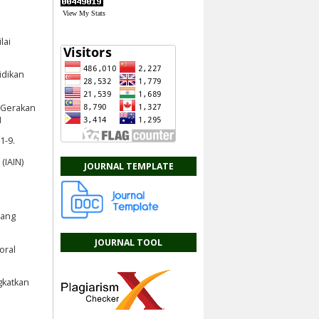
View My Stats
lai
idikan
l Gerakan
1
1-9.
(IAIN)
JOURNAL TEMPLATE
pang
JOURNAL TOOL
oral
gkatkan