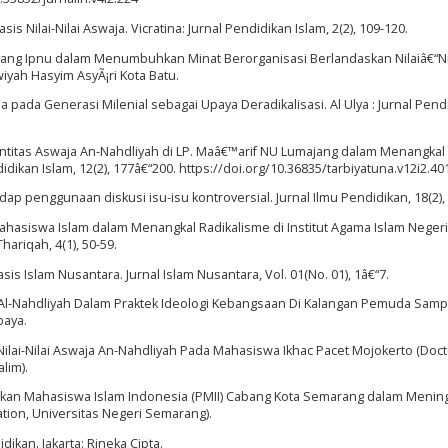
is Nilai-Nilai Aswaja. Vicratina: Jurnal Pendidikan Islam, 2(2), 109-120.
abang Ipnu dalam Menumbuhkan Minat Berorganisasi Berlandaskan Nilaiâ€“Ni
yah Hasyim AsyÃ¡ri Kota Batu.
ja pada Generasi Milenial sebagai Upaya Deradikalisasi. Al Ulya : Jurnal Pend
 Identitas Aswaja An-Nahdliyah di LP. Maâ€™arif NU Lumajang dalam Menangka
idikan Islam, 12(2), 177â€“200. https://doi.org/10.36835/tarbiyatuna.v12i2.40
ap penggunaan diskusi isu-isu kontroversial. Jurnal Ilmu Pendidikan, 18(2), 
ahasiswa Islam dalam Menangkal Radikalisme di Institut Agama Islam Negeri 
hariqah, 4(1), 50-59.
s Islam Nusantara. Jurnal Islam Nusantara, Vol. 01(No. 01), 1â€“7.
swaja Al-Nahdliyah Dalam Praktek Ideologi Kebangsaan Di Kalangan Pemuda Sam
baya.
asi Nilai-Nilai Aswaja An-Nahdliyah Pada Mahasiswa Ikhac Pacet Mojokerto (Doct
lim).
erakan Mahasiswa Islam Indonesia (PMII) Cabang Kota Semarang dalam Menin
ion, Universitas Negeri Semarang).
ikan. Jakarta: Rineka Cipta.