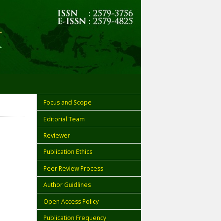
Focus and Scope
Editorial Team
Reviewer
Publication Ethics
Peer Review Process
Author Guidlines
Open Access Policy
Publication Frequency