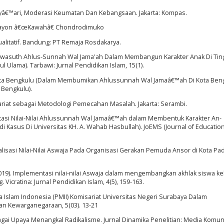
Asyâ€™ari, Moderasi Keumatan Dan Kebangsaan. Jakarta: Kompas.
I Rayon â€œKawahâ€ Chondrodimuko
Kualitatif. Bandung: PT Remaja Rosdakarya.
-Tawasuth Ahlus-Sunnah Wal Jama'ah Dalam Membangun Karakter Anak Di Tin
l Ulama). Tarbawi: Jurnal Pendidikan Islam, 15(1).
g Kota Bengkulu (Dalam Membumikan Ahlussunnah Wal Jamaâ€™ah Di Kota Ben
 Bengkulu).
yariat sebagai Metodologi Pemecahan Masalah. Jakarta: Serambi.
mentasi Nilai-Nilai Ahlussunnah Wal Jamaâ€™ah dalam Membentuk Karakter An-
i Kasus Di Universitas KH. A. Wahab Hasbullah). JoEMS (Journal of Educatio
ernalisasi Nilai-Nilai Aswaja Pada Organisasi Gerakan Pemuda Ansor di Kota Pa
W. (2019). Implementasi nilai-nilai Aswaja dalam mengembangkan akhlak siswa kel
cratina: Jurnal Pendidikan Islam, 4(5), 159-163.
 Islam Indonesia (PMII) Komisariat Universitas Negeri Surabaya Dalam
n Kewarganegaraan, 5(03). 13-21
gai Upaya Menangkal Radikalisme. Jurnal Dinamika Penelitian: Media Komun