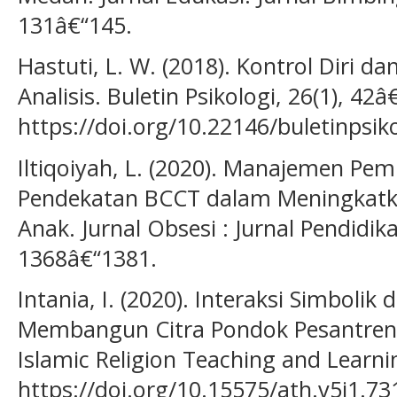
131â€“145.
Hastuti, L. W. (2018). Kontrol Diri da
Analisis. Buletin Psikologi, 26(1), 42â
https://doi.org/10.22146/buletinpsik
Iltiqoiyah, L. (2020). Manajemen Pem
Pendekatan BCCT dalam Meningkatkan
Anak. Jurnal Obsesi : Jurnal Pendidika
1368â€“1381.
Intania, I. (2020). Interaksi Simbolik
Membangun Citra Pondok Pesantren N
Islamic Religion Teaching and Learnin
https://doi.org/10.15575/ath.v5i1.73