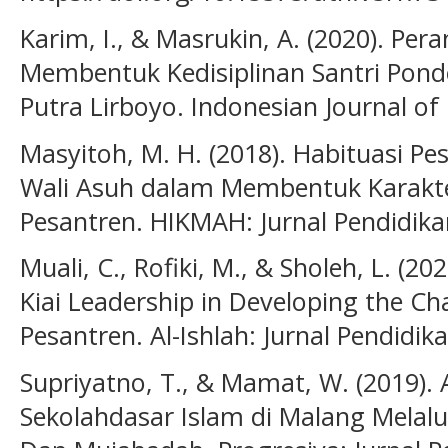
Karim, I., & Masrukin, A. (2020). Pe
Membentuk Kedisiplinan Santri Pond
Putra Lirboyo. Indonesian Journal of
Masyitoh, M. H. (2018). Habituasi Pe
Wali Asuh dalam Membentuk Karakte
Pesantren. HIKMAH: Jurnal Pendidikan
Muali, C., Rofiki, M., & Sholeh, L. (20
Kiai Leadership in Developing the Cha
Pesantren. Al-Ishlah: Jurnal Pendidik
Supriyatno, T., & Mamat, W. (2019).
Sekolahdasar Islam di Malang Mela