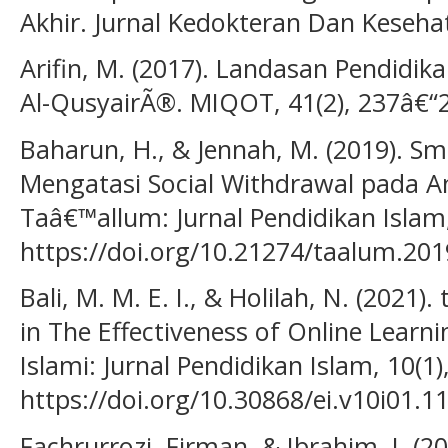
Akhir. Jurnal Kedokteran Dan Kesehat
Arifin, M. (2017). Landasan Pendidik
Al-QusyairÃ®. MIQOT, 41(2), 237â€“
Baharun, H., & Jennah, M. (2019). S
Mengatasi Social Withdrawal pada A
Taâ€™allum: Jurnal Pendidikan Islam,
https://doi.org/10.21274/taalum.201
Bali, M. M. E. I., & Holilah, N. (2021)
in The Effectiveness of Online Learni
Islami: Jurnal Pendidikan Islam, 10(1)
https://doi.org/10.30868/ei.v10i01.1
Fachrurrozi, Firman, & Ibrahim, I. (2