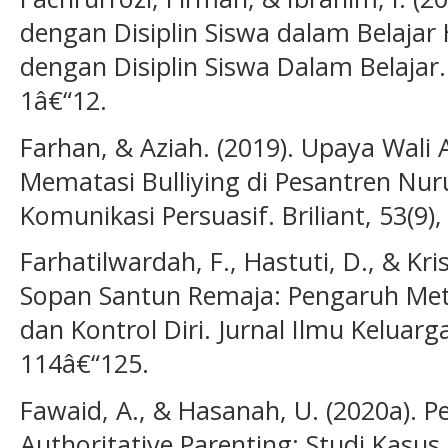
dengan Disiplin Siswa dalam Belajar
dengan Disiplin Siswa Dalam Belajar. 
1â€“12.
Farhan, & Aziah. (2019). Upaya Wali
Mematasi Bulliying di Pesantren Nuru
Komunikasi Persuasif. Briliant, 53(9)
Farhatilwardah, F., Hastuti, D., & Kri
Sopan Santun Remaja: Pengaruh Meto
dan Kontrol Diri. Jurnal Ilmu Keluar
114â€“125.
Fawaid, A., & Hasanah, U. (2020a). P
Authoritative Parenting: Studi Kasus