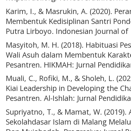
Karim, I., & Masrukin, A. (2020). Pe
Membentuk Kedisiplinan Santri Pond
Putra Lirboyo. Indonesian Journal of
Masyitoh, M. H. (2018). Habituasi Pe
Wali Asuh dalam Membentuk Karakte
Pesantren. HIKMAH: Jurnal Pendidikan
Muali, C., Rofiki, M., & Sholeh, L. (20
Kiai Leadership in Developing the Cha
Pesantren. Al-Ishlah: Jurnal Pendidik
Supriyatno, T., & Mamat, W. (2019).
Sekolahdasar Islam di Malang Mela