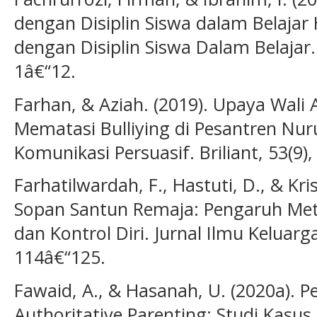
dengan Disiplin Siswa dalam Belajar
dengan Disiplin Siswa Dalam Belajar. 
1â€“12.
Farhan, & Aziah. (2019). Upaya Wali
Mematasi Bulliying di Pesantren Nuru
Komunikasi Persuasif. Briliant, 53(9)
Farhatilwardah, F., Hastuti, D., & Kri
Sopan Santun Remaja: Pengaruh Meto
dan Kontrol Diri. Jurnal Ilmu Keluar
114â€“125.
Fawaid, A., & Hasanah, U. (2020a). P
Authoritative Parenting: Studi Kasus