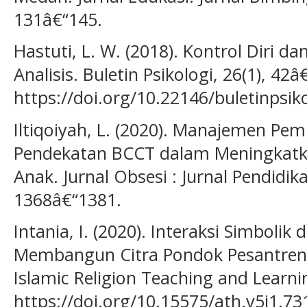
131â€“145.
Hastuti, L. W. (2018). Kontrol Diri da
Analisis. Buletin Psikologi, 26(1), 42â
https://doi.org/10.22146/buletinpsik
Iltiqoiyah, L. (2020). Manajemen Pem
Pendekatan BCCT dalam Meningkatkan
Anak. Jurnal Obsesi : Jurnal Pendidika
1368â€“1381.
Intania, I. (2020). Interaksi Simbolik
Membangun Citra Pondok Pesantren N
Islamic Religion Teaching and Learnin
https://doi.org/10.15575/ath.v5i1.73