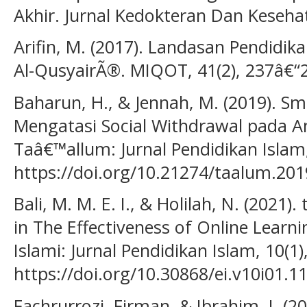
Akhir. Jurnal Kedokteran Dan Kesehat
Arifin, M. (2017). Landasan Pendidik
Al-QusyairÃ®. MIQOT, 41(2), 237â€“
Baharun, H., & Jennah, M. (2019). S
Mengatasi Social Withdrawal pada A
Taâ€™allum: Jurnal Pendidikan Islam,
https://doi.org/10.21274/taalum.201
Bali, M. M. E. I., & Holilah, N. (2021)
in The Effectiveness of Online Learni
Islami: Jurnal Pendidikan Islam, 10(1)
https://doi.org/10.30868/ei.v10i01.1
Fachrurrozi, Firman, & Ibrahim, I. (2